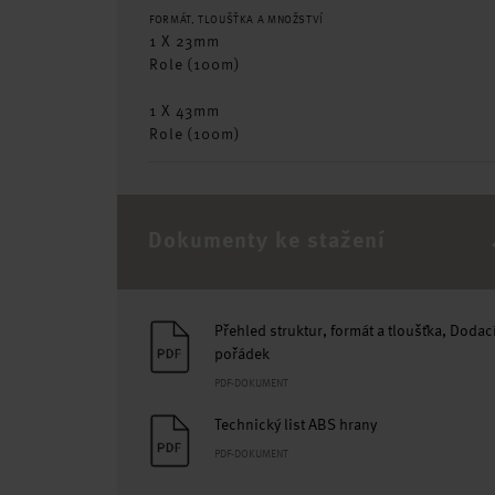
FORMÁT, TLOUŠŤKA A MNOŽSTVÍ
1 X 23mm
Role (100m)
1 X 43mm
Role (100m)
Dokumenty ke stažení
Přehled struktur, formát a tloušťka, Dodac
pořádek
PDF-DOKUMENT
Technický list ABS hrany
PDF-DOKUMENT