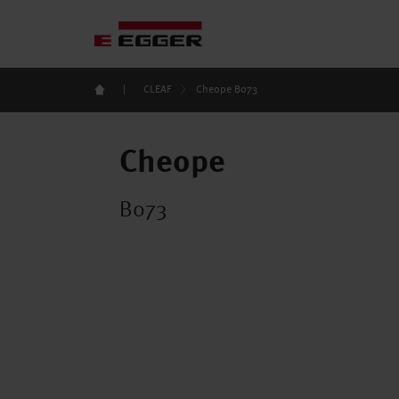
|
CLEAF
Cheope B073
Cheope
B073