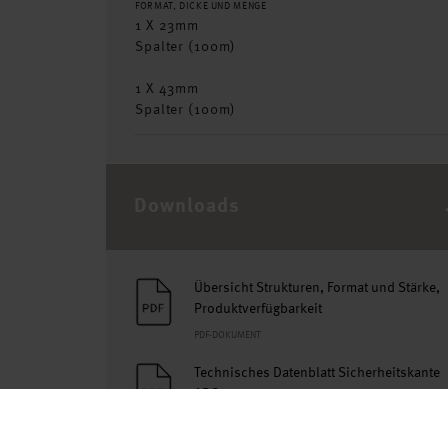
FORMAT, DICKE UND MENGE
1 X 23mm
Spalter (100m)
1 X 43mm
Spalter (100m)
Downloads
Übersicht Strukturen, Format und Stärke,
Produktverfügbarkeit
PDF-DOKUMENT
Technisches Datenblatt Sicherheitskante
ABS
PDF-DOKUMENT